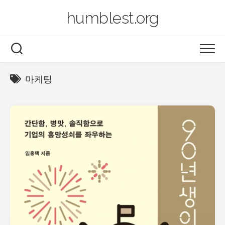
Skip
humblest.org
to
content
BLOG
마케팅
BOOK
LEGO
PHOTO
VIDEO
2014~now
2003~2013
AIRSERVER
ARCHIVES