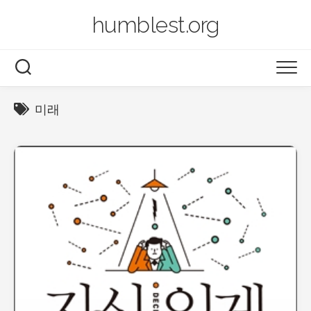
Skip
humblest.org
to
content
BLOG
미래
BOOK
LEGO
PHOTO
VIDEO
2014~now
2003~2013
AIRSERVER
ARCHIVES