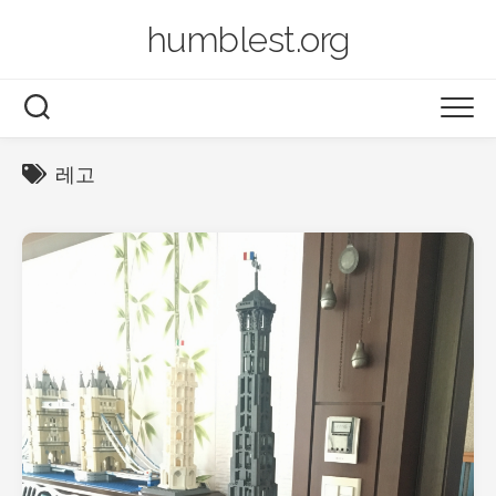
Skip
humblest.org
to
content
BLOG
레고
BOOK
LEGO
PHOTO
VIDEO
2014~now
2003~2013
AIRSERVER
ARCHIVES