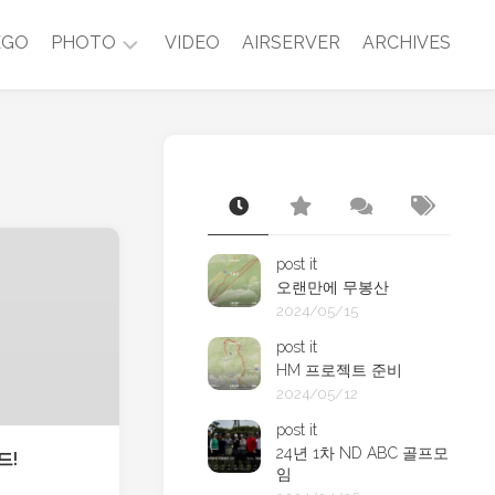
EGO
PHOTO
VIDEO
AIRSERVER
ARCHIVES
2014~now
2003~2013
post it
오랜만에 무봉산
2024/05/15
post it
HM 프로젝트 준비
2024/05/12
post it
24년 1차 ND ABC 골프모
드!
임