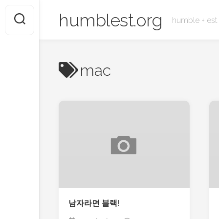
Skip
humblest.org
to
humble + 
content
mac
남자라면 블랙!