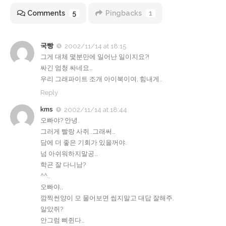
Comments
5
Pingbacks
1
국빵
2002/11/14 at 18:15
그게 대체 몇분만에 일어난 일이지요?!
싸긴 엄청 싸네요…
우리 그래파이트 조개 아이북이여, 힘내게..
Reply
kms
2002/11/14 at 18:44
오빠야? 안녕.
그러게 빨랑 사쥐..그래써…
담에 더 좋은 기회가 있을꺼야.
넘 아쉬워하지말공…
학굔 잘 다니남?
^^..
오빠야,,
깜찍썬양이 모 물어보면 씹지말고 대답 잘해주.
알았쥐?
안그럼 삐쥔다…