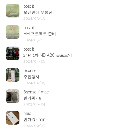
post it
오랜만에 무봉산
2024/05/15
post it
HM 프로젝트 준비
2024/05/12
post it
24년 1차 ND ABC 골프모임
2024/04/26
6sense
주권행사
2024/04/05
6sense
/
mac
반가워~ 15
2023/09/24
mac
반가워~ mini~
2022/09/25