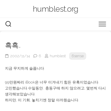
Skip
humblest.org
to
content
BLOG
흑흑..
BOOK
2002/11/14
6
humblest
6sense
LEGO
지금 무지하게 슬픕니다.
PHOTO
99만원짜리 iBook은 너무 이겨내기 힘든 유혹이었습니다.
VIDEO
2014~now
고민했습니다.수일동안.. 충동구매 하지 않으려고, 몇번씩 다시
생각해보았습니다.
2003~2013
AIRSERVER
하지만, 이 기회, 놓치기엔 정말 아까웠습니다.
ARCHIVES