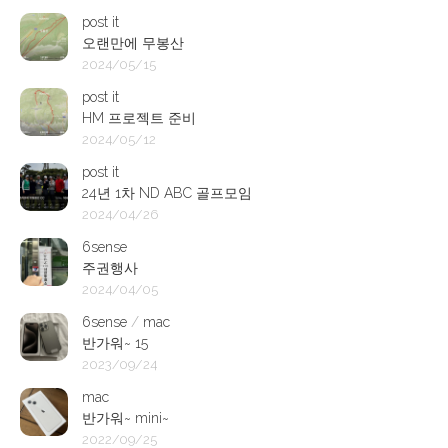
post it
오랜만에 무봉산
2024/05/15
post it
HM 프로젝트 준비
2024/05/12
post it
24년 1차 ND ABC 골프모임
2024/04/26
6sense
주권행사
2024/04/05
6sense
/
mac
반가워~ 15
2023/09/24
mac
반가워~ mini~
2022/09/25