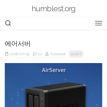
Skip
humblest.org
to
content
BLOG
에어서버
BOOK
2018/07/19
22
humblest
post it
LEGO
PHOTO
VIDEO
2014~now
2003~2013
AIRSERVER
ARCHIVES